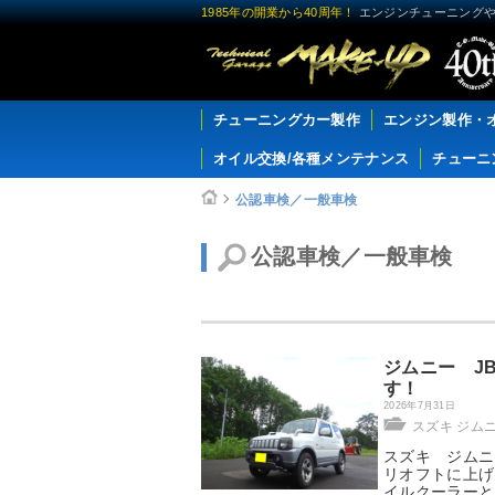
1985年の開業から40周年！
エンジンチューニングや
チューニングカー製作
エンジン製作・
オイル交換/各種メンテナンス
チューニ
公認車検／一般車検
公認車検／一般車検
ジムニー J
す！
2026年7月31日
スズキ ジム
スズキ ジムニー
リオフトに上げ
イルクーラーと