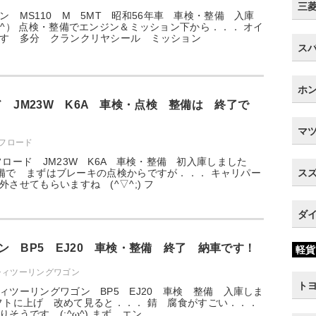
三菱 
ン MS110 M 5MT 昭和56年車 車検・整備 入庫
_^） 点検・整備でエンジン＆ミッション下から．．． オイ
す 多分 クランクリヤシール ミッション
スバ
ホン
ド JM23W K6A 車検・点検 整備は 終了で
マツ
オフロード
フロード JM23W K6A 車検・整備 初入庫しました
検・整備で まずはブレーキの点検からですが．．． キャリパー
スズ
させてもらいますね (^▽^;) フ
ダイ
ン BP5 EJ20 車検・整備 終了 納車です！
軽貨
シィツーリングワゴン
トヨ
ィツーリングワゴン BP5 EJ20 車検 整備 入庫しま
 リフトに上げ 改めて見ると．．． 錆 腐食がすごい．．．
そうです (;^ω^) まず エン