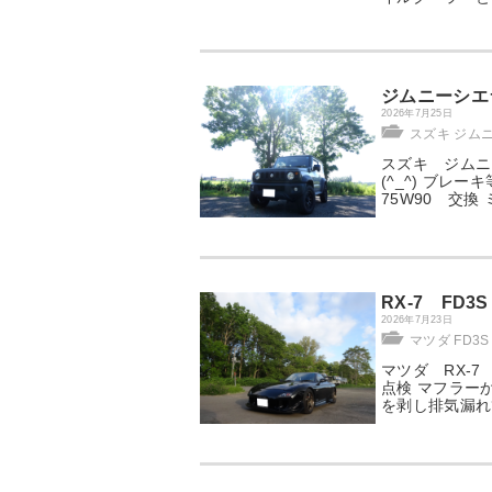
ジムニーシエ
2026年7月25日
スズキ ジム
スズキ ジムニ
(^_^) ブレ
75W90 交換
RX-7 FD
2026年7月23日
マツダ FD3S 
マツダ RX-
点検 マフラー
を剥し排気漏れ