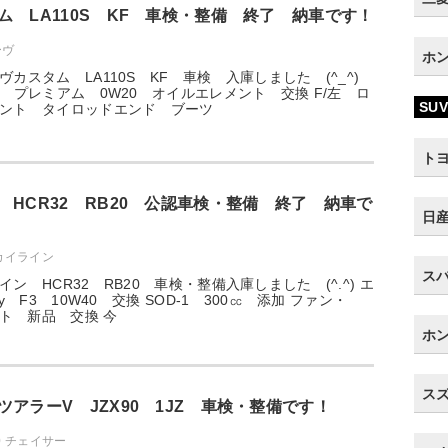
ム LA110S KF 車検・整備 終了 納車です！
ーヴ
ホン
カスタム LA110S KF 車検 入庫しました (^_^)
S プレミアム 0W20 オイルエレメント 交換 F/左 ロ
SUV
イント タイロッドエンド ブーツ
トヨ
 HCR32 RB20 公認車検・整備 終了 納車で
日産
スカイライン
スバ
ン HCR32 RB20 車検・整備入庫しました (^.^) エ
y F3 10W40 交換 SOD-1 300㏄ 添加 ファン・
ルト 新品 交換 今
ホン
スズ
アラーV JZX90 1JZ 車検・整備です！
90 チェイサー