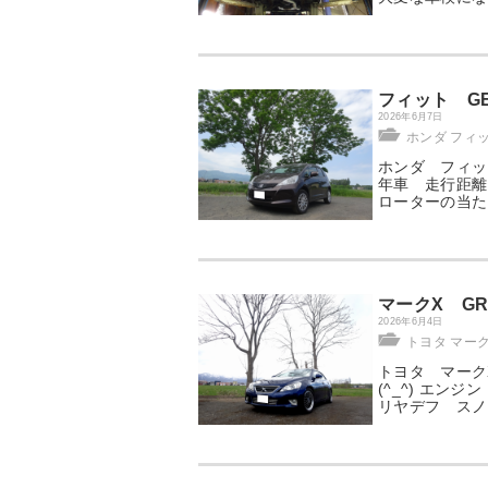
フィット G
2026年6月7日
ホンダ フィ
ホンダ フィット
年車 走行距離
ローターの当た
マークX G
2026年6月4日
トヨタ マーク
トヨタ マーク
(^_^) エン
リヤデフ スノコ