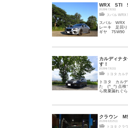
WRX STI
2026年7月3日
スバル WRX S
スバル WRX 
レーキ 足回り
ギヤ 75W90
カルディナタ
す！
2026年7月2日
トヨタ カル
トヨタ カルデ
た (^_^)
ら廃棄漏れぐら
クラウン M
2026年6月25日
トヨタ クラ