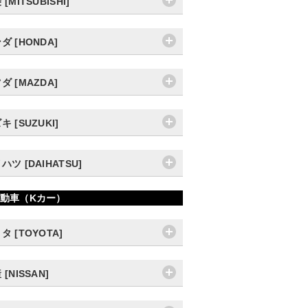
[MITSUBISHI]
ダ [HONDA]
ダ [MAZDA]
キ [SUZUKI]
ハツ [DAIHATSU]
動車（Kカー）
タ [TOYOTA]
 [NISSAN]