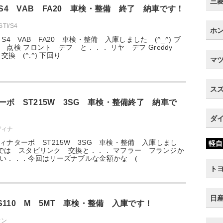
三菱 
 S4 VAB FA20 車検・整備 終了 納車です！
TI/S4
ホン
S4 VAB FA20 車検・整備 入庫しました (^_^) ブ
 点検 フロント デフ と．．． リヤ デフ Greddy
 交換 (^.^) 下回り
マツ
スズ
ーボ ST215W 3SG 車検・整備終了 納車で
ダイ
ディナ
ィナターボ ST215W 3SG 車検・整備 入庫しまし
軽自
 点検では スタビリンク 交換と．．． マフラー フランジか
い．．．今回はリーズナブルな金額かな (
トヨ
日産
S110 M 5MT 車検・整備 入庫です！
ウン