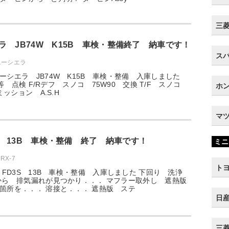
三菱 
ラ JB74W K15B 車検・整備終了 納車です！
スバ
ニーシエラ
ーシエラ JB74W K15B 車検・整備 入庫しました
ーキ等 点検 F/Rデフ スノコ 75W90 交換 T/F スノコ
ホン
 ミッション A.S.H
マツ
3S 13B 車検・整備 終了 納車です！
ミニ
RX-7
トヨ
7 FD3S 13B 車検・整備 入庫しました 下回り 洗浄
から 排気漏れが見つかり．．． マフラー取外し 遮熱版
箇所を．．． 溶接と．．． 遮熱版 ステ
日産
三菱 