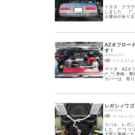
トヨタ クラウ
しました （^
ル滲みがありま
AZオフロー
す！
2026年6月18日
マツダ AZ-
マツダ AZオ
(^_^) 車
カバーは 取り外
レガシィワゴ
2026年6月9日
スバル レガ
スバル レガシ
した (^.^)
大変な車検になり