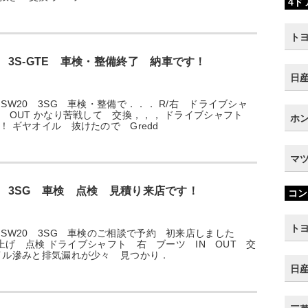
4ド
トヨ
0 3S-GTE 車検・整備終了 納車です！
日産
SW20 3SG 車検・整備で．．． R/右 ドライブシャ
N OUT かなり苦戦して 交換，，， ドライブシャフト
ホン
！ ギヤオイル 抜けたので Gredd
マツ
20 3SG 車検 点検 見積り来店です！
コン
トヨ
 SW20 3SG 車検のご相談で予約 初来店しました
トに上げ 点検 ドライブシャフト 右 ブーツ IN OUT 交
イル滲みと排気漏れが少々 見つかり．
日産