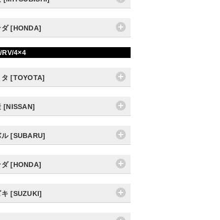
ダ [HONDA]
/RV/4×4
タ [TOYOTA]
 [NISSAN]
ル [SUBARU]
ダ [HONDA]
キ [SUZUKI]