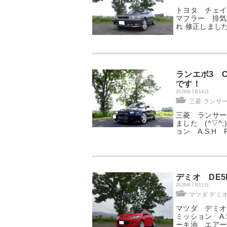
トヨタ チェイサ
マフラー 排気
れ 修正しました 
ランエボ3 
です！
2026年7月14日
三菱 ランサ
三菱 ランサー
ました (^▽^
ョン A.S.H 
デミオ DE
2026年7月11日
マツダ デミ
マツダ デミオ 
ミッション A.S
ーキ油 エアー