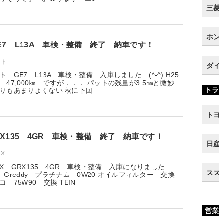
三菱 
ホン
E7 L13A 車検・整備 終了 納車です！
ット
ダイ
 GE7 L13A 車検・整備 入庫しました (^-^) H25
 47,000㎞ ですが．．． パットの残量が3.5㎜と微妙
トラ
りもあまりよくない 秋に下回
トヨ
RX135 4GR 車検・整備 終了 納車です！
日産
X
X GRX135 4GR 車検・整備 入庫になりました
スズ
ジン Greddy プラチナム 0W20 オイルフィルター 交換
 75W90 交換 TEIN
営業