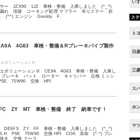
いす
ー JZX90 1JZ 車検・整備 入庫しました (^_^)
漏れ 溶接 コーキング処理 マフラー 吊りステー 折
(^^) エンジン Greddy F
ステ
トヨ
CA9A 4G63 車検・整備＆Rブレーキパイプ製作
日産
ーエボリューションⅢ
三菱 
エボリューションⅢ CE9A 4G63 車検・整備 入庫し
;) ブレーキ パット ローター キャリパー 点検 ミッシ
PSE 75W90 交換 HPI
スバ
ホン
5FC ZY MT 車検・整備 終了 納車です！
オ
マツ
DE5FS ZY FF 車検・整備 入庫しました (^_^)
.H PSE 75W90 交換 HPI COA 添加 (^.^) ブレ
抜き 交換 クーラ