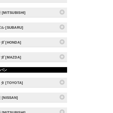
[MITSUBISHI]
ル [SUBARU]
ダ [HONDA]
ダ [MAZDA]
バン
タ [TOYOTA]
 [NISSAN]
[MITSUBISHI]