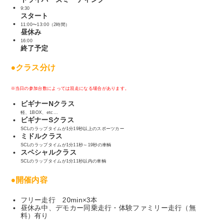
9:30
スタート
11:00〜13:00（2時間）
昼休み
16:00
終了予定
●クラス分け
※当日の参加台数によっては混走になる場合があります。
ビギナーNクラス
軽、1BOX、etc...
ビギナーSクラス
SCLのラップタイムが1分19秒以上のスポーツカー
ミドルクラス
SCLのラップタイムが1分11秒～19秒の車輌
スペシャルクラス
SCLのラップタイムが1分11秒以内の車輌
●開催内容
フリー走行 20min×3本
昼休み中、デモカー同乗走行・体験ファミリー走行（無
料）有り