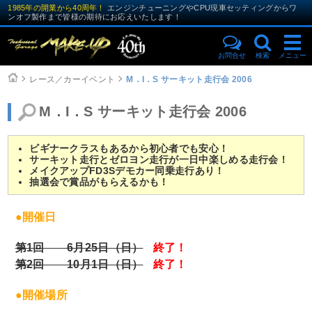
1985年の開業から40周年！
エンジンチューニングやCPU現車セッティングからワ
ンオフ製作まで皆様の期待にお応えいたします！
お問合せ
検索
メニュー
レース／カーイベント
M．I．S サーキット走行会 2006
M．I．S サーキット走行会 2006
ビギナークラスもあるから初心者でも安心！
サーキット走行とゼロヨン走行が一日中楽しめる走行会！
メイクアップFD3Sデモカー同乗走行あり！
抽選会で賞品がもらえるかも！
●開催日
第1回 6月25日（日）
終了！
第2回 10月1日（日）
終了！
●開催場所