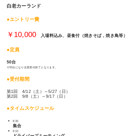
白老カーランド
●エントリー費
￥10,000
入場料込み、昼食付（焼きそば，焼き鳥等）
●定員
50台
※50台になり次第受付終了となります。
●受付期間
第1回 4/12（土）～5/27（日）
第2回 9/8（土）～9/17（日）
●タイムスケジュール
8:30
集合
9:10
ドライバーズミーティング