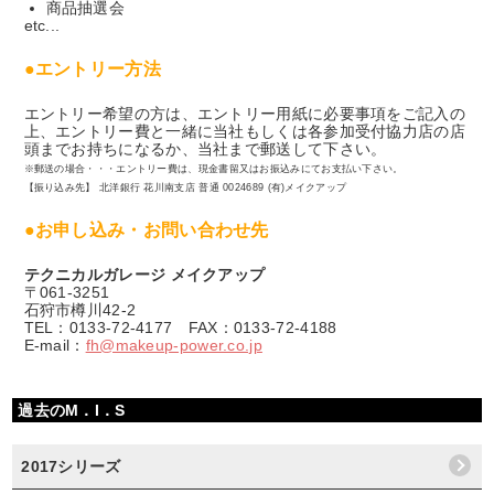
商品抽選会
etc...
●エントリー方法
エントリー希望の方は、エントリー用紙に必要事項をご記入の
上、エントリー費と一緒に当社もしくは各参加受付協力店の店
頭までお持ちになるか、当社まで郵送して下さい。
※郵送の場合・・・エントリー費は、現金書留又はお振込みにてお支払い下さい。
【振り込み先】 北洋銀行 花川南支店 普通 0024689 (有)メイクアップ
●お申し込み・お問い合わせ先
テクニカルガレージ メイクアップ
〒061-3251
石狩市樽川42-2
TEL：0133-72-4177 FAX：0133-72-4188
E-mail：
fh@makeup-power.co.jp
過去のM．I．S
2017シリーズ