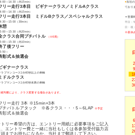
4:00～14:30（内15min）
●
当社の
フリー走行3本目 ビギナークラス／ミドルAクラス
ており
4:00～14:30（内15min）
フリー走行3本目 ミドルBクラス／スペシャルクラス
▼営業
4:30～15:00（30min）
平日：午前
休憩
日・祝：午
5:00～15:30（内20min）
※昼休み
全クラス合同プチバトル
（※6周）
5:00～15:30（内10min）
終了後フリー
5:50～
表彰式＆抽選会
ビギナークラス
クラブマンコース1分40秒以上の車輌
1
ミドルクラス
2
クラブマンコース1分40秒未満の車輌
3
催者判断により、クラス変更する場合があります。
フリー走行 3本 ※15min×3本
プチバトルアタック ※各クラス・・・5～6LAP
※予定
表彰式＆抽選会
ントリー希望の方は、エントリー用紙に必要事項をご記入
1
上、エントリー費と一緒に当社もしくは各参加受付協力店
2
店頭までお持ちになるか、当社まで郵送して下さい。