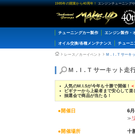
1985年の開業から40周年！
エンジンチューニングや
チューニングカー製作
エンジン製作・
オイル交換/各種メンテナンス
チューニ
レース／カーイベント
M．I．T サーキッ
M．I．T サーキット走行会
人気のM.I.Sが今年も十勝で開催！
＜
ビギナーから上級者まで安心して楽
抽選会で商品が当たる！
●開催日
6
≫
●開催場所
十