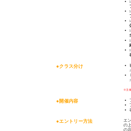
1
1
1
1
1
1
●クラス分け
※主
●開催内容
エ
●エントリー方法
の
の