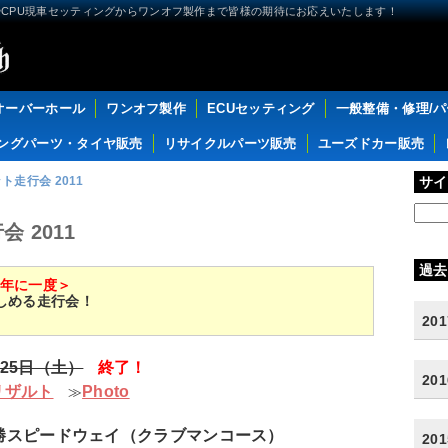
CPU現車セッティングからワンオフ製作まで皆様の期待にお応えいたします！
オーバーホール
ワンオフ製作
ECUセッティング
一般整備・修理/
ングパーツ・タイヤ販売
リサイクルパーツ販売
ユーズドカー販売
ト走行会 2011
サイ
 2011
過去
年に一度＞
しめる走行会！
20
月25日（土）
終了！
20
リザルト
Photo
≫
勝スピードウェイ（クラブマンコース）
20