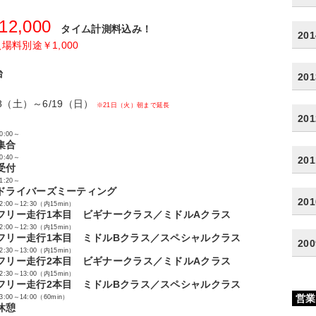
12,000
タイム計測料込み！
20
場料別途￥1,000
台
20
28（土）～6/19（日）
※21日（火）朝まで延長
20
0:00～
集合
0:40～
20
受付
1:20～
ドライバーズミーティング
20
2:00～12:30（内15min）
フリー走行1本目 ビギナークラス／ミドルAクラス
2:00～12:30（内15min）
フリー走行1本目 ミドルBクラス／スペシャルクラス
20
2:30～13:00（内15min）
フリー走行2本目 ビギナークラス／ミドルAクラス
2:30～13:00（内15min）
フリー走行2本目 ミドルBクラス／スペシャルクラス
営業
3:00～14:00（60min）
休憩