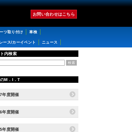
お問い合わせはこちら
パーツ取り付け
車検
レース/カーイベント
ニュース
ト内検索
のM．I．T
17年度開催
16年度開催
15年度開催