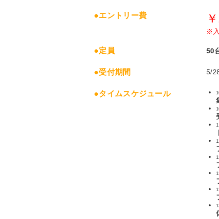
●エントリー費
￥
※入
●定員
50
●受付期間
5/
●タイムスケジュール
1
1
1
1
1
1
1
1